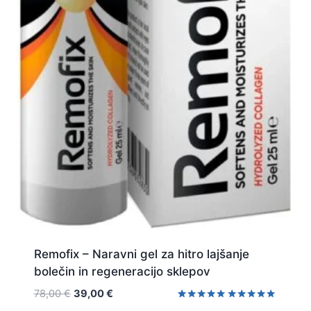
Remofix – Naravni gel za hitro lajšanje
bolečin in regeneracijo sklepov
Izvirna
Trenutna
78,00
€
39,00
€
cena
cena
Ocenjeno z
1
Ocenjeno