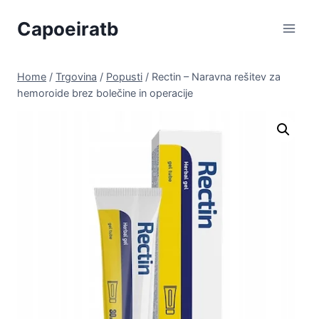
Skip
Capoeiratb
to
content
Home
/
Trgovina
/
Popusti
/
Rectin – Naravna rešitev za
hemoroide brez bolečine in operacije