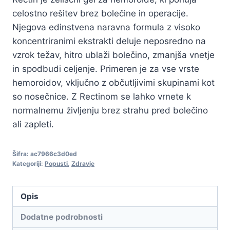
bila:
39,00 €.
celostno rešitev brez bolečine in operacije.
78,00 €.
Njegova edinstvena naravna formula z visoko
koncentriranimi ekstrakti deluje neposredno na
vzrok težav, hitro ublaži bolečino, zmanjša vnetje
in spodbudi celjenje. Primeren je za vse vrste
hemoroidov, vključno z občutljivimi skupinami kot
so nosečnice. Z Rectinom se lahko vrnete k
normalnemu življenju brez strahu pred bolečino
ali zapleti.
Šifra:
ac7966c3d0ed
Kategoriji:
Popusti
,
Zdravje
Opis
Dodatne podrobnosti