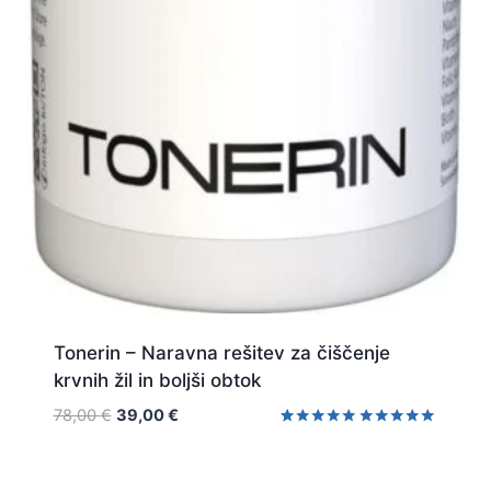
Tonerin – Naravna rešitev za čiščenje
krvnih žil in boljši obtok
Izvirna
Trenutna
78,00
€
39,00
€
cena
cena
Ocenjeno z
1
Ocenjeno
5.00
5.00
je
je:
od 5 na
od 5
podlagi
bila:
39,00 €.