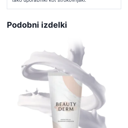
tako uporabniki kot strokovnjaki.
Podobni izdelki