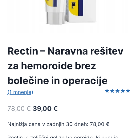
Rectin – Naravna rešitev
za hemoroide brez
bolečine in operacije
(1 mnenje)
Ocenjeno z
1
5.00
od 5
Izvirna
Trenutna
78,00
€
39,00
€
na podlagi
ocene
cena
cena
stranke
Najnižja cena v zadnjih 30 dneh:
78,00
€
je
je:
Rectin je zeliščni gel za hemoroide, ki ponuja